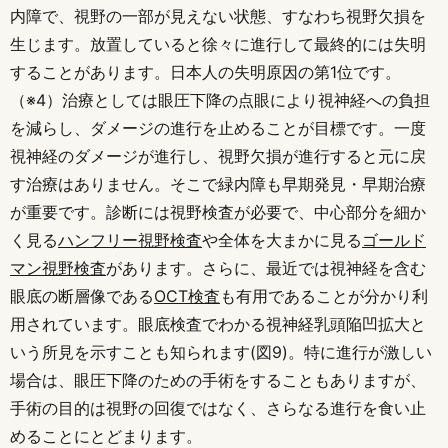
内障で、視野の一部が見えない状態、すなわち視野欠損を
生じます。放置していると徐々に進行して最終的には失明
することがあります。日本人の失明原因の第1位です。
（※4）治療としては眼圧下降の点眼により視神経への負担
を減らし、ダメージの進行を止めることが目標です。一度
視神経のダメージが進行し、視野欠損が進行すると元に戻
す治療はありません。そこで緑内障も早期発見・早期治療
が重要です。診断には視野検査が必要で、中心部分を細か
く見る
ハンフリー視野検査
や全体を大まかに見る
ゴールド
マン視野検査
があります。さらに、最近では視神経を含む
眼底の断層像である
OCT検査
も有用であることが分かり利
用されています。眼底検査でわかる視神経乳頭陥凹拡大と
いう所見を示すことも知られます(図9)。特に進行が激しい
場合は、眼圧下降のための手術をすることもありますが、
手術の目的は視野の回復ではなく、さらなる進行を食い止
めることにとどまります。