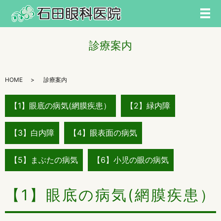
メ
診療案内
HOME
診療案内
【1】眼底の病気(網膜疾患）
【2】緑内障
【3】白内障
【4】眼表面の病気
【5】まぶたの病気
【6】小児の眼の病気
【1】眼底の病気(網膜疾患）