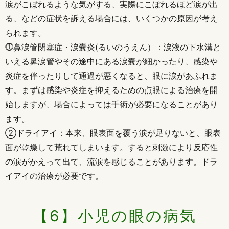
涙がこぼれるような気がする、実際にこぼれるほど涙が出
る、などの症状を訴える場合には、いくつかの原因が考え
られます。
⓵鼻涙管閉塞症・涙嚢炎(るいのうえん）：涙液の下水溝と
いえる鼻涙管やその途中にある涙嚢が細かったり、感染や
炎症を伴ったりして通過が悪くなると、眼に涙があふれま
す。まずは感染や炎症を抑えるための点眼による治療を開
始しますが、場合によっては手術が必要になることがあり
ます。
②ドライアイ：本来、眼表面を覆う涙が足りないと、眼表
面が乾燥して荒れてしまいます。すると刺激により反応性
の涙がかえって出て、流涙を感じることがあります。ドラ
イアイの治療が必要です。
【6】小児の眼の病気