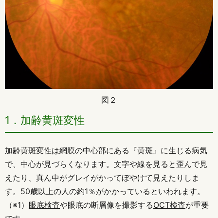
図２
1．加齢黄斑変性
加齢黄斑変性は網膜の中心部にある『黄斑』に生じる病気
で、中心が見づらくなります。文字や線を見ると歪んで見
えたり、真ん中がグレイがかってぼやけて見えたりしま
す。50歳以上の人の約1％がかかっているといわれます。
（※1）
眼底検査
や眼底の断層像を撮影する
OCT検査
が重要