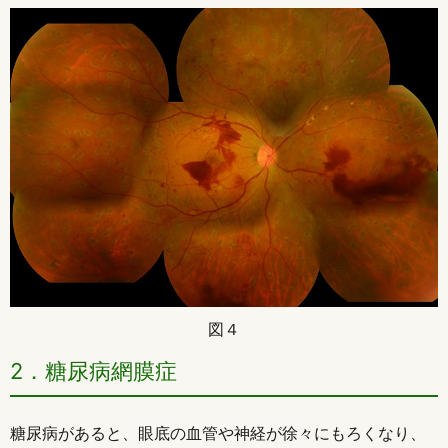
図４
2．糖尿病網膜症
糖尿病があると、眼底の血管や神経が徐々にもろくなり、