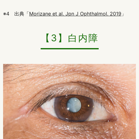
※4 出典「
Morizane et al. Jpn J Ophthalmol. 2019
」
【3】白内障