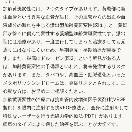
です。
加齢黄斑変性には、２つのタイプがあります。黄斑部に新
生血管という異常な血管が生じ、その血管からの出血や血
液成分の漏れを生じる滲出型加齢黄斑変性(図１）と、黄斑
部が徐々に傷んで変性する萎縮型加齢黄斑変性です。滲出
型には治療があり、一度進行してしまうと治療をしても元
通りにはなりにくいため、早期発見・早期治療が重要で
す。また、眼底にドルーゼン(図2）という所見がある人
は、加齢黄斑変性の予備群といわれ、将来発症するリスク
があります。また、タバコや、高血圧・動脈硬化といった
メタボリックシンドロームは、発症リスクとされます。ご
心配な方は、お早めにご相談ください。
加齢黄斑変性の治療には抗血管内皮増殖因子製剤(抗VEGF
製剤）を眼内に注射する抗VEGF療法と、全身に注射をして
特殊なレーザーを行う光線力学的療法(PDT）があります。
病気のタイプにより適した治療を選ぶことが大切です。