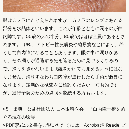
眼はカメラにたとえられますが、カメラのレンズにあたる
部分を水晶体といいます、これが年齢とともに濁るのが白
内障です。50歳の人の半分、80歳ではほぼ全員にあるとさ
れます。（※5）アトピー性皮膚炎や糖尿病などにより、若
くして白内障になることもあります。眼の中に濁りがあ
り、その濁りが通過する光を遮るために見づらくなるの
で、濁りを除かないまま眼鏡をかけても見えるようにはな
りません。濁りすなわち白内障が進行したら手術が必要に
なります。定期的な検査をご検討ください。補助的です
が、進行予防のための点眼を継続する方もいます。
※5 出典 公益社団法人 日本眼科医会 「
白内障手術をめ
ぐる現在の環境
」
※PDF形式の文書をご覧いただくには、Acrobat® Reade プ