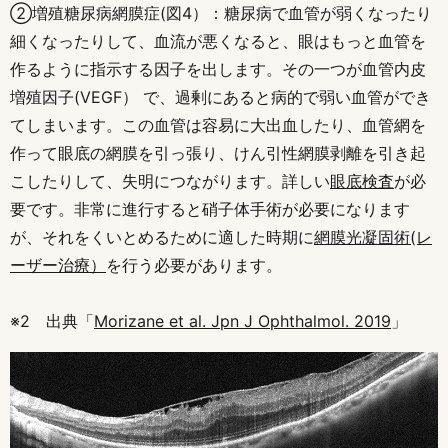
②増殖糖尿病網膜症(図4）：糖尿病で血管が弱くなったり
細くなったりして、血流が悪くなると、眼はもっと血管を
作るように指示する因子を出します。その一つが血管内皮
増殖因子(VEGF） で、過剰にあると病的で弱い血管ができ
てしまいます。この血管は容易に大出血したり、血管網を
作って眼底の網膜を引っ張り、けん引性網膜剥離を引き起
こしたりして、失明につながります。詳しい
眼底検査
が必
要です。非常に進行すると硝子体手術が必要になります
が、それをくいとめるために適した時期に
網膜光凝固術(レ
ーザー治療）
を行う必要があります。
※2 出典「
Morizane et al. Jpn J Ophthalmol. 2019
」