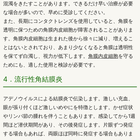
混濁をきたすことがあります。できるだけ早い治療が必要
な場合が多いので、早めに受診してください。
また、長期にコンタクトレンズを使用していると、角膜を
透明に保つための角膜内皮細胞が障害されることがありま
す。角膜内皮細胞は生まれた後から徐々に減り、増えるこ
とはないとされており、あまり少なくなると角膜は透明性
を保てず白濁し、視力が低下します。
角膜内皮細胞
を守る
ためにも、適した使用と検診が必要です。
4．流行性角結膜炎
アデノウイルスによる結膜炎で伝染します。激しい充血、
眼が張り付くほど激しいめやにを特徴とします。かぜ症状
やリンパ節の腫れを伴うこともあります。感染してから1週
間ほど潜伏期間があり、その後発症します。片眼ずつ発症
する場合もあれば、両眼ほぼ同時に発症する場合もありま