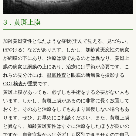
3．黄斑上膜
加齢黄斑変性と似たような症状(歪んで見える、見づらい、
ぼやける）などがあります。しかし、加齢黄斑変性の病変
が網膜の下にあり、治療は薬であるのとは異なり、黄斑上
膜の病変は網膜の上にあり、治療には手術が必要です。こ
れらの見分けには、
眼底検査
と眼底の断層像を撮影する
OCT検査
が重要です。
黄斑上膜があっても、必ずしも手術をする必要がない人も
います。しかし、黄斑上膜があるのに非常に長く放置して
おくと、そのあと治療をしてもあまり回復しない場合もあ
ります。ぜひ、お早めにご相談ください。また、黄斑上膜
と異なり、加齢黄斑変性はすぐに治療をしたほうが良いの
ですが、自覚症状からは必ずしも区別できませんので自己