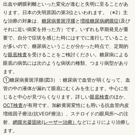
出血や網膜剥離といった変化が進むと失明に至ることがあ
ります。日本の失明原因の第3位といわれます。（※2）主
な治療の対象は、
糖尿病黄斑浮腫
と
増殖糖尿病網膜症
(及び
それに近い病変を持った方）です。いずれも早期発見が重
要で、自分で症状を感じた時にはすでに進行していること
が多いので、糖尿病ということが分かった時点で、定期的
な
眼底検査
を受けることをご検討ください。糖尿病による
眼底の病気には次のような病状の種類、つまり病型があり
ます。
①糖尿病黄斑浮腫(図3）：糖尿病で血管が弱くなって、血
管の中の液体が漏れて眼底にむくみを生じます。中心に生
じると中心が見づらくなります。詳しい
眼底検査
のほか、
OCT検査
が有用です。加齢黄斑変性にも用いる抗血管内皮
増殖因子療法(抗VEGF療法）、ステロイドの眼局所への注
射、
網膜光凝固術(レーザー治療）
などによりにより治療し
ます。