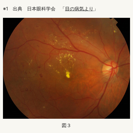
※1 出典 日本眼科学会 「
目の病気より
」
図３