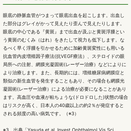
眼底の静脈血管がつまって眼底出血を起こします。出血し
た部分はグレイがかって見えたり歪んで見えたりします。
眼底の中心である『黄斑』まで出血が及ぶと黄斑浮腫とい
う黄斑のむくみ（はれ）をきたして視力も低下します。な
るべく早く浮腫を引かせるために加齢黄斑変性にも用いる
抗血管内皮増殖因子療法(抗VEGF療法）、ステロイドの眼
局所への注射、網膜光凝固術(レーザー治療）などによりに
より治療します。また、長期的には、増殖糖尿病網膜症と
類似の新生血管を発生することもあり、その場合も網膜光
凝固術(レーザー治療）による治療が必要になることがあり
ます。高血圧や血液が粘ちょうな(ドロドロした)状態の場合
はリスクが高く、日本人の40歳以上の約2％が発症すると
される頻度の高い病気です。（※3）
※3 出典「
Yasuda et al. Invest Ophthalmol Vis Sci.